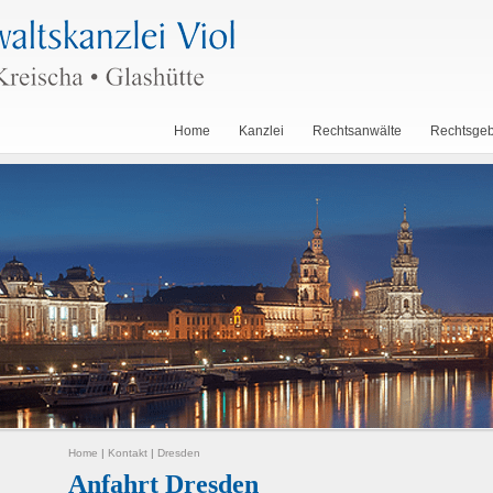
Home
Kanzlei
Rechtsanwälte
Rechtsgeb
Home
|
Kontakt
|
Dresden
Anfahrt Dresden