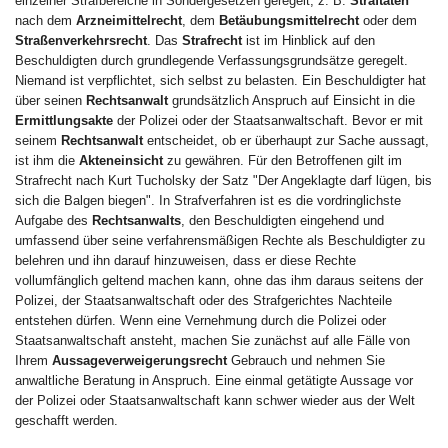
einzelner Strafbereiche in Sondergesetzen geregelt, z. B.
Straftaten
nach dem
Arzneimittelrecht
, dem
Betäubungsmittelrecht
oder dem
Straßenverkehrsrecht
. Das
Strafrecht
ist im Hinblick auf den
Beschuldigten durch grundlegende Verfassungsgrundsätze geregelt.
Niemand ist verpflichtet, sich selbst zu belasten. Ein Beschuldigter hat
über seinen
Rechtsanwalt
grundsätzlich Anspruch auf Einsicht in die
Ermittlungsakte
der Polizei oder der Staatsanwaltschaft. Bevor er mit
seinem
Rechtsanwalt
entscheidet, ob er überhaupt zur Sache aussagt,
ist ihm die
Akteneinsicht
zu gewähren. Für den Betroffenen gilt im
Strafrecht nach Kurt Tucholsky der Satz "Der Angeklagte darf lügen, bis
sich die Balgen biegen". In Strafverfahren ist es die vordringlichste
Aufgabe des
Rechtsanwalts
, den Beschuldigten eingehend und
umfassend über seine verfahrensmäßigen Rechte als Beschuldigter zu
belehren und ihn darauf hinzuweisen, dass er diese Rechte
vollumfänglich geltend machen kann, ohne das ihm daraus seitens der
Polizei, der Staatsanwaltschaft oder des Strafgerichtes Nachteile
entstehen dürfen. Wenn eine Vernehmung durch die Polizei oder
Staatsanwaltschaft ansteht, machen Sie zunächst auf alle Fälle von
Ihrem
Aussageverweigerungsrecht
Gebrauch und nehmen Sie
anwaltliche Beratung in Anspruch. Eine einmal getätigte Aussage vor
der Polizei oder Staatsanwaltschaft kann schwer wieder aus der Welt
geschafft werden.