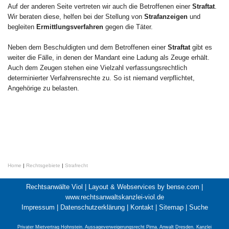
Auf der anderen Seite vertreten wir auch die Betroffenen einer
Straftat
.
Wir beraten diese, helfen bei der Stellung von
Strafanzeigen
und
begleiten
Ermittlungsverfahren
gegen die Täter.
Neben dem Beschuldigten und dem Betroffenen einer
Straftat
gibt es
weiter die Fälle, in denen der Mandant eine Ladung als Zeuge erhält.
Auch dem Zeugen stehen eine Vielzahl verfassungsrechtlich
determinierter Verfahrensrechte zu. So ist niemand verpflichtet,
Angehörige zu belasten.
Home
|
Rechtsgebiete
|
Strafrecht
Rechtsanwälte Viol |
Layout & Webservices by bense.com
|
www.rechtsanwaltskanzlei-viol.de
Impressum
|
Datenschutzerklärung
|
Kontakt
|
Sitemap
|
Suche
Privater Mietvertrag Hohnstein
,
Aussageverweigerungsrecht Pirna
,
Anwalt Dresden
,
Kanzlei