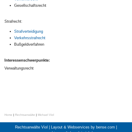
Gesellschaftsrecht
Strafrecht:
Strafverteidigung
Verkehrsstrafrecht
Bußgeldverfahren
Interessenschwerpunkte:
Verwaltungsrecht
Home
|
Rechtsanwälte
|
Michael Viol
Rechtsanwälte Viol |
Layout & Webservices by bense.com
|