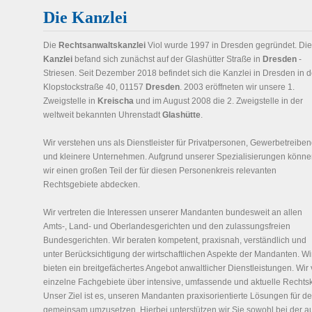
Die Kanzlei
Die
Rechtsanwaltskanzlei
Viol wurde 1997 in Dresden gegründet. Die
Kanzlei
befand sich zunächst auf der Glashütter Straße in
Dresden
-
Striesen. Seit Dezember 2018 befindet sich die Kanzlei in Dresden in d
Klopstockstraße 40, 01157
Dresden
. 2003 eröffneten wir unsere 1.
Zweigstelle in
Kreischa
und im August 2008 die 2. Zweigstelle in der
weltweit bekannten Uhrenstadt
Glashütte
.
Wir verstehen uns als Dienstleister für Privatpersonen, Gewerbetreibe
und kleinere Unternehmen. Aufgrund unserer Spezialisierungen könn
wir einen großen Teil der für diesen Personenkreis relevanten
Rechtsgebiete abdecken.
Wir vertreten die Interessen unserer Mandanten bundesweit an allen
Amts-, Land- und Oberlandesgerichten und den zulassungsfreien
Bundesgerichten. Wir beraten kompetent, praxisnah, verständlich und
unter Berücksichtigung der wirtschaftlichen Aspekte der Mandanten. Wi
bieten ein breitgefächertes Angebot anwaltlicher Dienstleistungen. Wir
einzelne Fachgebiete über intensive, umfassende und aktuelle Rechts
Unser Ziel ist es, unseren Mandanten praxisorientierte Lösungen für 
gemeinsam umzusetzen. Hierbei unterstützen wir Sie sowohl bei der a