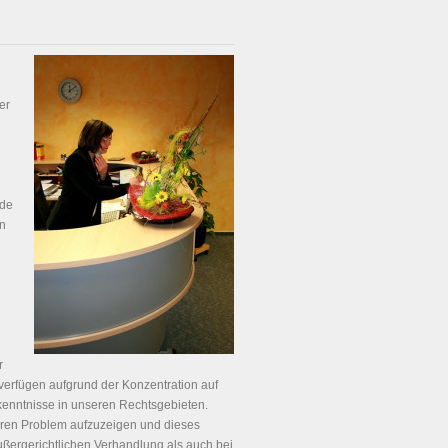
er
nde
en
r
 verfügen aufgrund der Konzentration auf
kenntnisse in unseren Rechtsgebieten.
deren Problem aufzuzeigen und dieses
ußergerichtlichen Verhandlung als auch bei