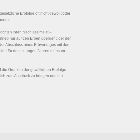
 gesetzliche Erbfolge oft nicht gewollt oder
aments.
öchten ihren Nachlass meist –
trieb nur auf den Erben übergeht, der den
 der Abschluss eines Erbvertrages mit den
gefahr für den in langen Jahren mühsam
d die Grenzen der gewillkürten Erbfolge.
lich zum Ausdruck zu bringen und ihn