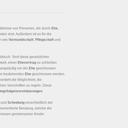
hältnisse von Personen, die durch
Ehe
,
den sind. Außerdem ist es für die
en wie
Vormundschaft
,
Pflegschaft
und
tzbuch. Sind diese gesetzlichen
keit, einen
Ehevertrag
zu schließen.
angsläufig vor der
Ehe
geschlossen
der bestehenden
Ehe
geschlossen werden.
besteht die Möglichkeit, die
en Vorschriften zu regeln. Diese
ungsfolgenvereinbarungen
.
und
Scheidung
einschließlich der
isorientierte Beratung, welche die
nteressen gemeinsamer Kinder