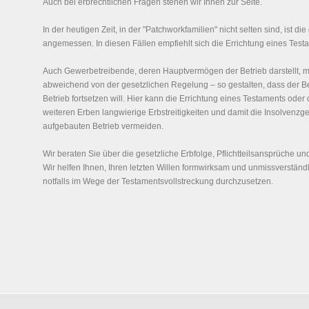
Auch bei erbrechtlichen Fragen stehen wir Ihnen zur Seite.
In der heutigen Zeit, in der "Patchworkfamilien" nicht selten sind, ist die
angemessen. In diesen Fällen empfiehlt sich die Errichtung eines Test
Auch Gewerbetreibende, deren Hauptvermögen der Betrieb darstellt, m
abweichend von der gesetzlichen Regelung – so gestalten, dass der Be
Betrieb fortsetzen will. Hier kann die Errichtung eines Testaments oder
weiteren Erben langwierige Erbstreitigkeiten und damit die Insolvenz
aufgebauten Betrieb vermeiden.
Wir beraten Sie über die gesetzliche Erbfolge, Pflichtteilsansprüche un
Wir helfen Ihnen, Ihren letzten Willen formwirksam und unmissverständ
notfalls im Wege der Testamentsvollstreckung durchzusetzen.