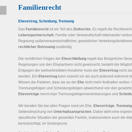
Familienrecht
Ehevertrag, Scheidung, Trennung
Das
Familienrecht
ist ein Teil des
Zivilrechts
. Es regelt die Rechtsver
Lebenspartnerschaft
, Familie oder Verwandtschaft miteinander verbun
Regelung außerverwandschaftlicher, gesetzlicher Vertretungsfunktion
rechtlicher Betreuung
zuständig.
Die rechtlichen Folgen der
Eheschließung
regelt das Bürgerliche Gese
Regelungen von den Ehepartnern nicht gewünscht, besteht die Möglich
Entgegen der weitverbreiteten Annahme muss der
Ehevertrag
nicht zw
werden. Ein
Ehevertrag
kann sowohl vor als auch jederzeit während 
Wissen die Parteien, dass sie an der
Ehe
nicht mehr festhalten wollen, 
Trennungsfolgen und Scheidungsfolgen abweichend von den gesetzlich
Eheverträge
nennt man Trennungsfolgenvereinbarungen und
Scheid
Wir beraten Sie bei allen Fragen rund um Ehe,
Eheverträge
,
Trennung
Geltendmachung von
Unterhaltsansprüchen
. Dabei steht eine ergebn
spezifische Situation der gesamten Familie, insbesondere auch die I
berücksichtigt, im Vordergrund.