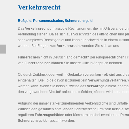
Verkehrsrecht
Bußgeld, Personenschaden, Schmerzensgeld
Das
Verkehrsrecht
umfasst die Rechtsnormen, die mit Ortsveränderu
Verbindung stehen. Da es sich aus Vorschriften des öffentlichen und pr
sehr komplexes Rechtsgebiet und kann nur schwerlich in einem zus
werden. Bei Fragen zum
Verkehrsrecht
wenden Sie sich an uns.
Führerschein
nicht in Deutschland gemacht? Bei europarechtlichen 
von
Führerscheinen
können Sie unsere Hilfe in Anspruch nehmen.
Ob durch Zeitdruck oder weil in Gedanken versunken - oft wird aus die
eingehalten. Die Folge davon ist zumeist ein
Verwarnungsverfahren
,
werden kann. Wenn Sie beispielsweise das
Verwarngeld
nicht innerha
den vorgeworfenen Verstoß anfechten möchten, können wir Ihnen ebenf
Aufgrund der immer stärker zunehmenden Verkehrsdichte sind Unfälle 
Wunsch den gesamten anfallenden Schriftverkehr. Ermitteln beispiels
regulieren
Fahrzeugschäden
oder kümmern uns bei eventuellen
Pers
Schmerzensgelder
gezahlt werden.