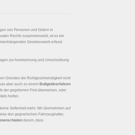
ngen von Personen und Gütern in
ivaten Rechts zusammensetzt, ist es ein
ammenhängenden Gesetzeswerk erfasst
Fragen zur Anerkennung und Umschreibung
sen Gründen die Richtgeschwindigkeit nicht
 was aber auch zu einem
Bußgeldverfahren
lb der gegebenen Frist überweisen, oder
alls helfen.
keine Seltenheit mehr. Wir übernehmen auf
weise den gegnerischen Fahrzeughalter,
onenschäden
darum, dass