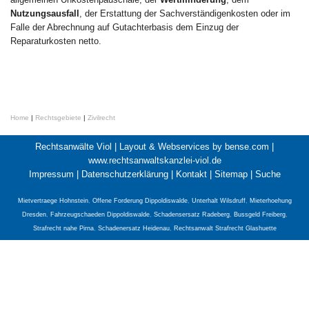
Nutzungsausfall
, der Erstattung der Sachverständigenkosten oder im
Falle der Abrechnung auf Gutachterbasis dem Einzug der
Reparaturkosten netto.
Home
|
Rechtsgebiete
|
Zivilrecht
Rechtsanwälte Viol |
Layout & Webservices by bense.com
|
www.rechtsanwaltskanzlei-viol.de
Impressum
|
Datenschutzerklärung
|
Kontakt
|
Sitemap
|
Suche
Mietvertraege Hohnstein
,
Offene Forderung Dippoldiswalde
,
Unterhalt Wilsdruff
,
Mieterhoehung
Dresden
,
Fahrzeugschaeden Dippoldiswalde
,
Schadensersatz Radeberg
,
Bussgeld Freiberg
,
Strafrecht nahe Pirna
,
Schadenersatz Heidenau
,
Rechtsanwalt Strafrecht Glashuette