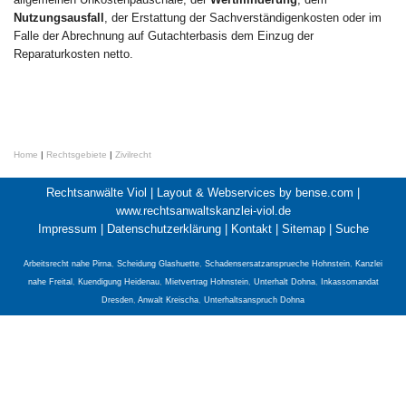
Nutzungsausfall
, der Erstattung der Sachverständigenkosten oder im
Falle der Abrechnung auf Gutachterbasis dem Einzug der
Reparaturkosten netto.
Home
|
Rechtsgebiete
|
Zivilrecht
Rechtsanwälte Viol |
Layout & Webservices by bense.com
|
www.rechtsanwaltskanzlei-viol.de
Impressum
|
Datenschutzerklärung
|
Kontakt
|
Sitemap
|
Suche
Arbeitsrecht nahe Pirna
,
Scheidung Glashuette
,
Schadensersatzansprueche Hohnstein
,
Kanzlei
nahe Freital
,
Kuendigung Heidenau
,
Mietvertrag Hohnstein
,
Unterhalt Dohna
,
Inkassomandat
Dresden
,
Anwalt Kreischa
,
Unterhaltsanspruch Dohna