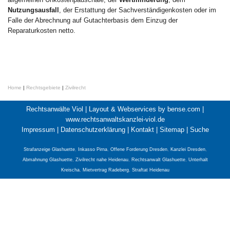
Nutzungsausfall
, der Erstattung der Sachverständigenkosten oder im
Falle der Abrechnung auf Gutachterbasis dem Einzug der
Reparaturkosten netto.
Home
|
Rechtsgebiete
|
Zivilrecht
Rechtsanwälte Viol |
Layout & Webservices by bense.com
|
www.rechtsanwaltskanzlei-viol.de
Impressum
|
Datenschutzerklärung
|
Kontakt
|
Sitemap
|
Suche
Strafanzeige Glashuette
,
Inkasso Pirna
,
Offene Forderung Dresden
,
Kanzlei Dresden
,
Abmahnung Glashuette
,
Zivilrecht nahe Heidenau
,
Rechtsanwalt Glashuette
,
Unterhalt
Kreischa
,
Mietvertrag Radeberg
,
Straftat Heidenau