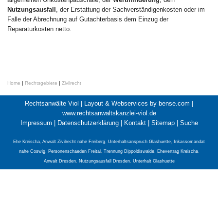
Nutzungsausfall
, der Erstattung der Sachverständigenkosten oder im
Falle der Abrechnung auf Gutachterbasis dem Einzug der
Reparaturkosten netto.
Home
|
Rechtsgebiete
|
Zivilrecht
Rechtsanwälte Viol |
Layout & Webservices by bense.com
|
www.rechtsanwaltskanzlei-viol.de
Impressum
|
Datenschutzerklärung
|
Kontakt
|
Sitemap
|
Suche
Ehe Kreischa
,
Anwalt Zivilrecht nahe Freiberg
,
Unterhaltsanspruch Glashuette
,
Inkassomandat
nahe Coswig
,
Personenschaeden Freital
,
Trennung Dippoldiswalde
,
Ehevertrag Kreischa
,
Anwalt Dresden
,
Nutzungsausfall Dresden
,
Unterhalt Glashuette