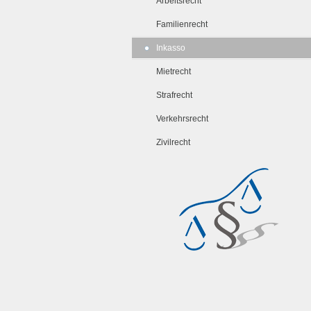
Arbeitsrecht
Familienrecht
Inkasso
Mietrecht
Strafrecht
Verkehrsrecht
Zivilrecht