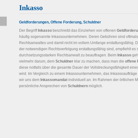
Inkasso
Geldforderungen, Offene Forderung, Schuldner
Der Begriff
Inkasso
beschreibt das Einziehen von offenen
Geldforder
häufig sogenannte Inkassounternehmen. Deren Gebühren sind oftmals
Rechtsanwaltes und damit nicht im vollem Umfange erstattungsfähig. 
der notwendigen Rechtsverfolgung erstattungsfähig sind, empfiehlt es s
durchsetzungsstarken Rechtsanwalt zu beauftragen. Beim
Inkasso
geh
vielmehr darum, dem
Schuldner
klar zu machen, dass man die
offene
diese notfalls über die gesamte Dauer der Vollstreckungsfähigkeit eines
wird. Im Vergleich zu einem Inkassounternehmen, das Inkassoaufträg
wir uns dem
Inkassomandat
individuell an. Im Rahmen der örtlichen 
persönliche Ansprechen von
Schuldnern
möglich.