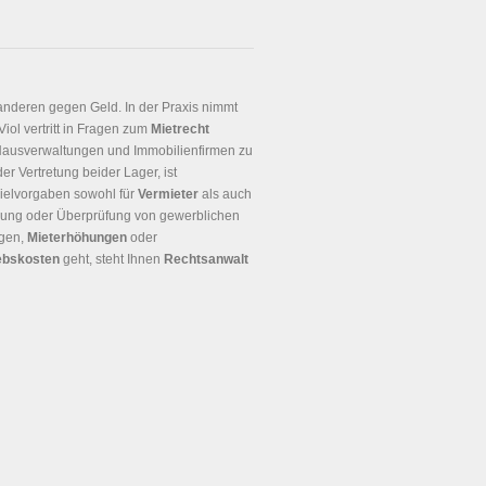
anderen gegen Geld. In der Praxis nimmt
Viol vertritt in Fragen zum
Mietrecht
 Hausverwaltungen und Immobilienfirmen zu
r Vertretung beider Lager, ist
 Zielvorgaben sowohl für
Vermieter
als auch
rung oder Überprüfung von gewerblichen
ngen,
Mieterhöhungen
oder
ebskosten
geht, steht Ihnen
Rechtsanwalt