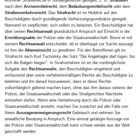
einzelner Strafbereiche in Sondergesetzen geregelt, z. B.
Straftaten
nach dem
Arzneimittelrecht
, dem
Betäubungsmittelrecht
oder dem
Straßenverkehrsrecht
. Das
Strafrecht
ist im Hinblick auf den
Beschuldigten durch grundlegende Verfassungsgrundsätze geregelt.
Niemand ist verpflichtet, sich selbst zu belasten. Ein Beschuldigter hat
über seinen
Rechtsanwalt
grundsätzlich Anspruch auf Einsicht in die
Ermittlungsakte
der Polizei oder der Staatsanwaltschaft. Bevor er mit
seinem
Rechtsanwalt
entscheidet, ob er überhaupt zur Sache aussagt,
ist ihm die
Akteneinsicht
zu gewähren. Für den Betroffenen gilt im
Strafrecht nach Kurt Tucholsky der Satz "Der Angeklagte darf lügen, bis
sich die Balgen biegen". In Strafverfahren ist es die vordringlichste
Aufgabe des
Rechtsanwalts
, den Beschuldigten eingehend und
umfassend über seine verfahrensmäßigen Rechte als Beschuldigter zu
belehren und ihn darauf hinzuweisen, dass er diese Rechte
vollumfänglich geltend machen kann, ohne das ihm daraus seitens der
Polizei, der Staatsanwaltschaft oder des Strafgerichtes Nachteile
entstehen dürfen. Wenn eine Vernehmung durch die Polizei oder
Staatsanwaltschaft ansteht, machen Sie zunächst auf alle Fälle von
Ihrem
Aussageverweigerungsrecht
Gebrauch und nehmen Sie
anwaltliche Beratung in Anspruch. Eine einmal getätigte Aussage vor
der Polizei oder Staatsanwaltschaft kann schwer wieder aus der Welt
geschafft werden.