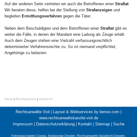
Auf der anderen Seite vertreten wir auch die Betroffenen einer
Straftat
.
Wir beraten diese, helfen bei der Stellung von
Strafanzeigen
und
begleiten
Ermittlungsverfahren
gegen die Täter.
Neben dem Beschuldigten und dem Betroffenen einer
Straftat
gibt es
weiter die Fälle, in denen der Mandant eine Ladung als Zeuge erhält.
Auch dem Zeugen stehen eine Vielzahl verfassungsrechtlich
determinierter Verfahrensrechte zu. So ist niemand verpflichtet,
Angehörige zu belasten.
Home
|
Rechtsgebiete
|
Strafrecht
Rechtsanwälte Viol |
Layout & Webservices by bense.com
|
www.rechtsanwaltskanzlei-viol.de
Impressum
|
Datenschutzerklärung
|
Kontakt
|
Sitemap
|
Suche
Fahrzeugschaeden Coswig
,
Strafanzeige Dresden
,
Rechtsanwaeltin Sozialrecht Dresden
,