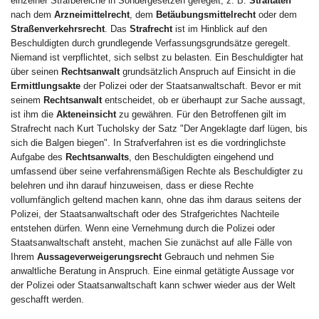
einzelner Strafbereiche in Sondergesetzen geregelt, z. B.
Straftaten
nach dem
Arzneimittelrecht
, dem
Betäubungsmittelrecht
oder dem
Straßenverkehrsrecht
. Das
Strafrecht
ist im Hinblick auf den
Beschuldigten durch grundlegende Verfassungsgrundsätze geregelt.
Niemand ist verpflichtet, sich selbst zu belasten. Ein Beschuldigter hat
über seinen
Rechtsanwalt
grundsätzlich Anspruch auf Einsicht in die
Ermittlungsakte
der Polizei oder der Staatsanwaltschaft. Bevor er mit
seinem
Rechtsanwalt
entscheidet, ob er überhaupt zur Sache aussagt,
ist ihm die
Akteneinsicht
zu gewähren. Für den Betroffenen gilt im
Strafrecht nach Kurt Tucholsky der Satz "Der Angeklagte darf lügen, bis
sich die Balgen biegen". In Strafverfahren ist es die vordringlichste
Aufgabe des
Rechtsanwalts
, den Beschuldigten eingehend und
umfassend über seine verfahrensmäßigen Rechte als Beschuldigter zu
belehren und ihn darauf hinzuweisen, dass er diese Rechte
vollumfänglich geltend machen kann, ohne das ihm daraus seitens der
Polizei, der Staatsanwaltschaft oder des Strafgerichtes Nachteile
entstehen dürfen. Wenn eine Vernehmung durch die Polizei oder
Staatsanwaltschaft ansteht, machen Sie zunächst auf alle Fälle von
Ihrem
Aussageverweigerungsrecht
Gebrauch und nehmen Sie
anwaltliche Beratung in Anspruch. Eine einmal getätigte Aussage vor
der Polizei oder Staatsanwaltschaft kann schwer wieder aus der Welt
geschafft werden.