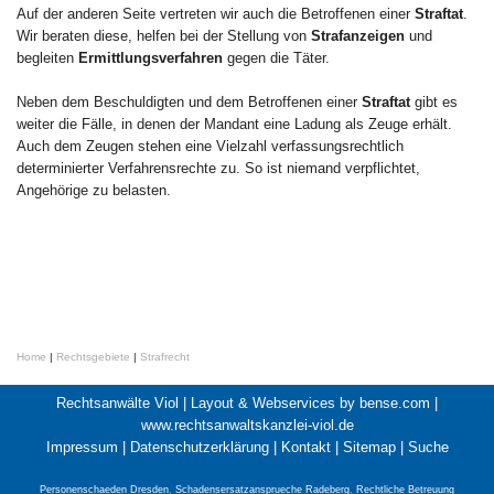
Auf der anderen Seite vertreten wir auch die Betroffenen einer
Straftat
.
Wir beraten diese, helfen bei der Stellung von
Strafanzeigen
und
begleiten
Ermittlungsverfahren
gegen die Täter.
Neben dem Beschuldigten und dem Betroffenen einer
Straftat
gibt es
weiter die Fälle, in denen der Mandant eine Ladung als Zeuge erhält.
Auch dem Zeugen stehen eine Vielzahl verfassungsrechtlich
determinierter Verfahrensrechte zu. So ist niemand verpflichtet,
Angehörige zu belasten.
Home
|
Rechtsgebiete
|
Strafrecht
Rechtsanwälte Viol |
Layout & Webservices by bense.com
|
www.rechtsanwaltskanzlei-viol.de
Impressum
|
Datenschutzerklärung
|
Kontakt
|
Sitemap
|
Suche
Personenschaeden Dresden
,
Schadensersatzansprueche Radeberg
,
Rechtliche Betreuung