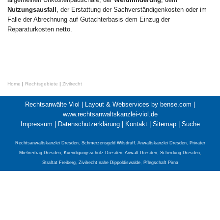
Nutzungsausfall
, der Erstattung der Sachverständigenkosten oder im
Falle der Abrechnung auf Gutachterbasis dem Einzug der
Reparaturkosten netto.
Home
|
Rechtsgebiete
|
Zivilrecht
Rechtsanwälte Viol |
Layout & Webservices by bense.com
|
www.rechtsanwaltskanzlei-viol.de
Impressum
|
Datenschutzerklärung
|
Kontakt
|
Sitemap
|
Suche
Rechtsanwaltskanzlei Dresden
,
Schmerzensgeld Wilsdruff
,
Anwaltskanzlei Dresden
,
Privater
Mietvertrag Dresden
,
Kuendigungsschutz Dresden
,
Anwalt Dresden
,
Scheidung Dresden
,
Straftat Freiberg
,
Zivilrecht nahe Dippoldiswalde
,
Pflegschaft Pirna