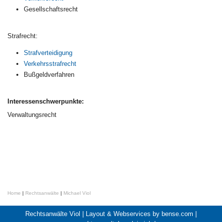
Gesellschaftsrecht
Strafrecht:
Strafverteidigung
Verkehrsstrafrecht
Bußgeldverfahren
Interessenschwerpunkte:
Verwaltungsrecht
Home
|
Rechtsanwälte
|
Michael Viol
Rechtsanwälte Viol |
Layout & Webservices by bense.com
|