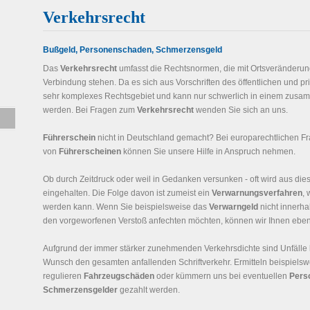
Verkehrsrecht
Bußgeld, Personenschaden, Schmerzensgeld
Das
Verkehrsrecht
umfasst die Rechtsnormen, die mit Ortsveränderu
Verbindung stehen. Da es sich aus Vorschriften des öffentlichen und pr
sehr komplexes Rechtsgebiet und kann nur schwerlich in einem zus
werden. Bei Fragen zum
Verkehrsrecht
wenden Sie sich an uns.
Führerschein
nicht in Deutschland gemacht? Bei europarechtlichen 
von
Führerscheinen
können Sie unsere Hilfe in Anspruch nehmen.
Ob durch Zeitdruck oder weil in Gedanken versunken - oft wird aus die
eingehalten. Die Folge davon ist zumeist ein
Verwarnungsverfahren
,
werden kann. Wenn Sie beispielsweise das
Verwarngeld
nicht innerha
den vorgeworfenen Verstoß anfechten möchten, können wir Ihnen ebenf
Aufgrund der immer stärker zunehmenden Verkehrsdichte sind Unfälle 
Wunsch den gesamten anfallenden Schriftverkehr. Ermitteln beispiels
regulieren
Fahrzeugschäden
oder kümmern uns bei eventuellen
Pers
Schmerzensgelder
gezahlt werden.