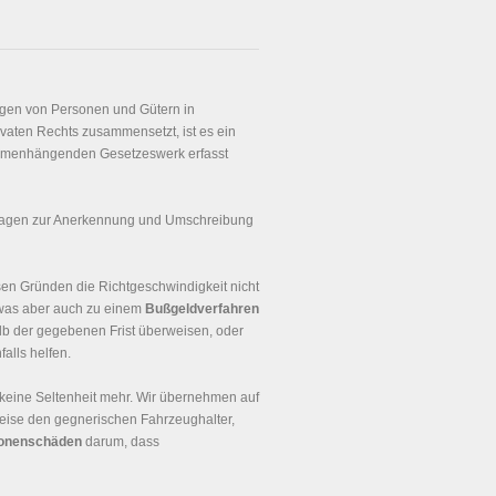
ngen von Personen und Gütern in
ivaten Rechts zusammensetzt, ist es ein
ammenhängenden Gesetzeswerk erfasst
Fragen zur Anerkennung und Umschreibung
sen Gründen die Richtgeschwindigkeit nicht
 was aber auch zu einem
Bußgeldverfahren
lb der gegebenen Frist überweisen, oder
alls helfen.
keine Seltenheit mehr. Wir übernehmen auf
weise den gegnerischen Fahrzeughalter,
onenschäden
darum, dass